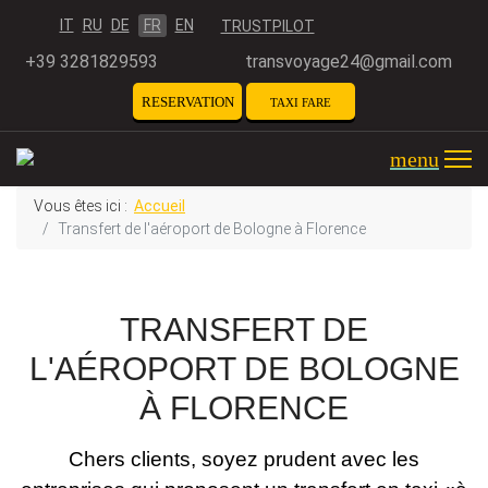
Sélectionnez votre langue
IT
RU
DE
FR
EN
TRUSTPILOT
+39 3281829593
transvoyage24@gmail.com
RESERVATION
TAXI FARE
CALCULATOR
menu
Vous êtes ici :
Accueil
Transfert de l'aéroport de Bologne à Florence
TRANSFERT DE
L'AÉROPORT DE BOLOGNE
À FLORENCE
Chers clients, soyez prudent avec les