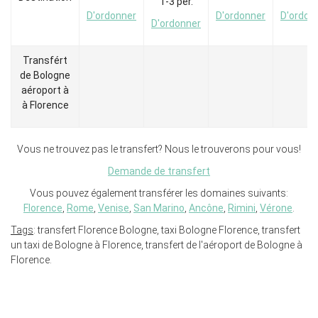
1-3 per.
D'ordonner
D'ordonner
D'ordon
D'ordonner
Transfért
de Bologne
aéroport à
à Florence
Vous ne trouvez pas le transfert? Nous le trouverons pour vous!
Demande de transfert
Vous pouvez également transférer les domaines suivants:
Florence
,
Rome
,
Venise
,
San Marino
,
Ancône
,
Rimini
,
Vérone
.
Tags
: transfert Florence Bologne, taxi Bologne Florence, transfert
un taxi de Bologne à Florence, transfert de l'aéroport de Bologne à
Florence.