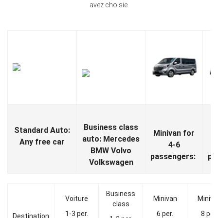
avez
choisie
.
Business class
Standard Auto:
Minivan for
M
auto: Mercedes
Any free car
4-6
BMW Volvo
passengers:
pa
Volkswagen
Business
Voiture
Minivan
Miniva
class
1-3 per.
6 per.
8 per.
Destination