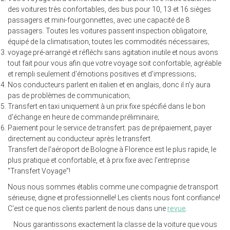
des voitures très confortables, des bus pour 10, 13 et 16 sièges
passagers et mini-fourgonnettes, avec une capacité de 8
passagers. Toutes les voitures passent inspection obligatoire,
équipé de la climatisation, toutes les commodités nécessaires;
voyage pré-arrangé et réfléchi sans agitation inutile et nous avons
tout fait pour vous afin que votre voyage soit confortable, agréable
et rempli seulement d'émotions positives et d'impressions;
Nos conducteurs parlent en italien et en anglais, donc il n'y aura
pas de problèmes de communication;
Transfert en taxi uniquement à un prix fixe spécifié dans le bon
d'échange en heure de commande préliminaire;
Paiement pour le service de transfert: pas de prépaiement, payer
directement au conducteur après le transfert.
Transfert de l'aéroport de Bologne à Florence est le plus rapide, le
plus pratique et confortable, et à prix fixe avec l'entreprise
"Transfert Voyage"!
Nous nous sommes établis comme une compagnie de transport
sérieuse, digne et professionnelle! Les clients nous font confiance!
C'est ce que nos clients parlent de nous dans une
revue
.
Nous
garantissons
exactement
la
classe
de
la
voiture
que
vous