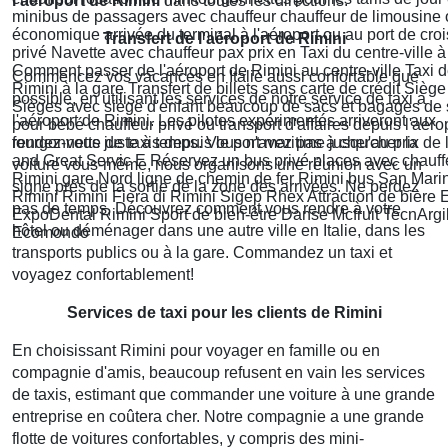
l'aéroport de Rimini
dans toutes les directions.
Transfert de l'aéroport de Rimini
Commencez vos vacances en Italie aussi confortable que
possible, en utilisant les services de notre service de taxi à
l'aéroport de Rimini.
Les pilotes expérimentés arriveront aux
rendez-vous juste à temps.
Vous n'avez pas à chercher la
voiture vous-même, nous organisons une réunion avec un
signe près de la sortie de la zone des arrivées.
Ne perdez
pas de temps, Découvrez comment vous rendre à votre
hôtel ou déménager dans une autre ville en Italie, dans les
transports publics ou à la gare. Commandez un taxi et
voyagez confortablement!
Services de taxi pour les clients de Rimini
En choisissant Rimini pour voyager en famille ou en
compagnie d'amis, beaucoup refusent en vain les services
de taxis, estimant que commander une voiture à une grande
entreprise en coûtera cher. Notre compagnie a une grande
flotte de voitures confortables, y compris des mini-