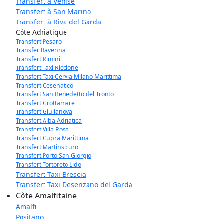
Transfert à Venise
Transfert à San Marino
Transfert à Riva del Garda
Côte Adriatique
Transfért Pesaro
Transfer Ravenna
Transfert Rimini
Transfert Taxi Riccione
Transfert Taxi Cervia Milano Marittima
Transfert Cesenatico
Transfert San Benedetto del Tronto
Transfert Grottamare
Transfert Giulianova
Transfert Alba Adriatica
Transfert Villa Rosa
Transfert Cupra Marittima
Transfert Martinsicuro
Transfert Porto San Giorgio
Transfert Tortoreto Lido
Transfert Taxi Brescia
Transfert Taxi Desenzano del Garda
Côte Amalfitaine
Amalfi
Positano