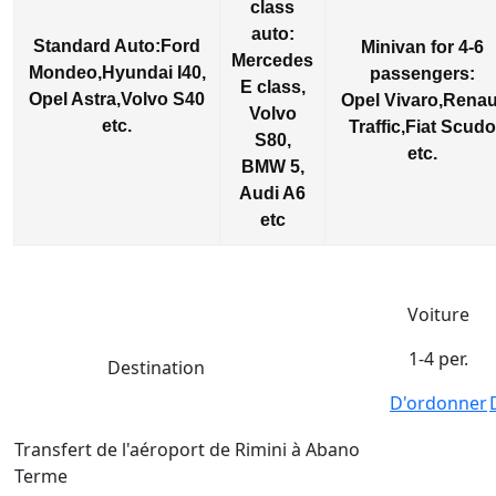
class
auto:
Standard Auto:Ford
Minivan for 4-6
Mercedes
Mondeo,Hyundai I40,
passengers:
E class,
Opel Astra,Volvo S40
Opel
Vivaro,Renau
Volvo
etc.
Traffic,Fiat Scudo
S80,
etc.
BMW 5,
Audi A6
etc
Voiture
1-4 per.
Destination
D'ordonner
Transfert de l'aéroport de Rimini à Abano
Terme