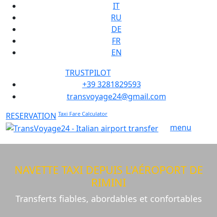
Sélectionnez votre langue
IT
RU
DE
FR
EN
TRUSTPILOT
+39 3281829593
transvoyage24@gmail.com
Taxi Fare Calculator
RESERVATION
menu
NAVETTE TAXI DEPUIS L'AÉROPORT DE
RIMINI
Transferts fiables, abordables et confortables