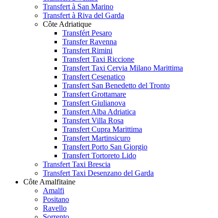
Transfert à San Marino
Transfert à Riva del Garda
Côte Adriatique
Transfért Pesaro
Transfer Ravenna
Transfert Rimini
Transfert Taxi Riccione
Transfert Taxi Cervia Milano Marittima
Transfert Cesenatico
Transfert San Benedetto del Tronto
Transfert Grottamare
Transfert Giulianova
Transfert Alba Adriatica
Transfert Villa Rosa
Transfert Cupra Marittima
Transfert Martinsicuro
Transfert Porto San Giorgio
Transfert Tortoreto Lido
Transfert Taxi Brescia
Transfert Taxi Desenzano del Garda
Côte Amalfitaine
Amalfi
Positano
Ravello
Sorrento