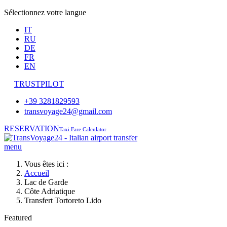
Sélectionnez votre langue
IT
RU
DE
FR
EN
TRUSTPILOT
+39 3281829593
transvoyage24@gmail.com
RESERVATION
Taxi Fare Calculator
menu
Vous êtes ici :
Accueil
Lac de Garde
Côte Adriatique
Transfert Tortoreto Lido
Featured