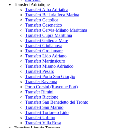
Transfert Adriatique
Transfert Alba Adriatica
Transfert Bellaria Igea Marina
Transfert Cattolica
Transfert Cesenatico
Transfert Cervia-Milano Marittima
Transfert Cupra Marittima
Transfert Gatteo a Mare
Transfert Giulianova
Transfert Grottamare
Transfert Lido Adriano
Transfert Martinsicuro
Transfert Misano Adriatico
Transfert Pesaro
Transfert Porto San Giorgio
Transfer Ravenna
Porto Corsini (Ravenne Port)
Transfer Rimini
Transfert Riccione
Transfert San Benedetto del Tronto
Transfert San Marino
Transfert Tortoreto Lido
Transfert Urbino
Transfert Villa Rosa
Transfert Liguria Toscana