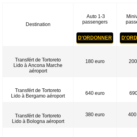
Auto 1-3
Mini
passengers
pass
Destination
D'ORDONNER
D'OR
Transfért de
Tortoreto
180 euro
200
Lido
à
Ancona Marche
aéroport
Transfért de
Tortoreto
640 euro
690
Lido
à Bergamo
aéroport
380 euro
400
Transfért de Tortoreto
Lido
à
Bologna aéroport