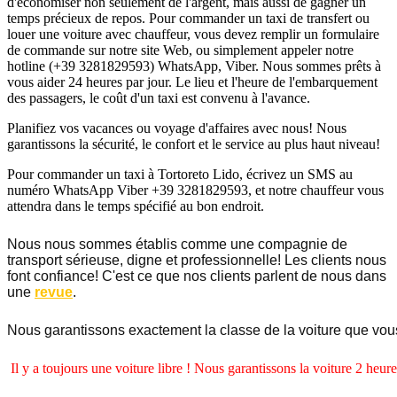
d'économiser non seulement de l'argent, mais aussi de gagner un
temps précieux de repos. Pour commander un taxi de transfert ou
louer une voiture avec chauffeur, vous devez remplir un formulaire
de commande sur notre site Web, ou simplement appeler notre
hotline (+39 3281829593) WhatsApp, Viber. Nous sommes prêts à
vous aider 24 heures par jour. Le lieu et l'heure de l'embarquement
des passagers, le coût d'un taxi est convenu à l'avance.
Planifiez vos vacances ou voyage d'affaires avec nous! Nous
garantissons la sécurité, le confort et le service au plus haut niveau!
Pour commander un taxi à Tortoreto Lido, écrivez un SMS au
numéro WhatsApp Viber +39 3281829593, et notre chauffeur vous
attendra dans le temps spécifié au bon endroit.
Nous nous sommes établis comme une compagnie de
transport sérieuse, digne et professionnelle! Les clients nous
font confiance! C'est ce que nos clients parlent de nous dans
une
revue
.
Nous
garantissons
exactement
la
classe
de
la
voiture
que
vou
Il
y
a
toujours
une
voiture
libre
!
Nous
garantissons
la
voiture
2
heure