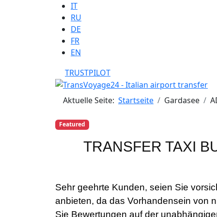
Sprache auswählen
IT
RU
DE
FR
EN
TRUSTPILOT
Aktuelle Seite:
Startseite
Gardasee
A
Featured
TRANSFER TAXI BU
Sehr geehrte Kunden, seien Sie vorsic
anbieten, da das Vorhandensein von nu
Sie Bewertungen auf der unabhängig