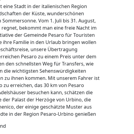
st eine Stadt in der italienischen Region
dschaften der Küste, wunderschönen
 Sommersonne. Vom 1. Juli bis 31. August,
s regnet, bekommt man eine freie Nacht im
nitiative der Gemeinde Pesaro für Touristen
ie ihre Familie in den Urlaub bringen wollen
eschäftsreise, unsere Übertragung
 erreichen Pesaro zu einem Preis unter dem
en den schnellsten Weg für Transfers, wie
en die wichtigsten Sehenswürdigkeiten
en zu ihnen kommen. Mit unserem Fahrer ist
ino zu erreichen, das 30 km von Pesaro
 Adelshäuser besuchen kann, schätzen die
der Palast der Herzöge von Urbino, die
menico, der einige geschätzte Muster aus
ädte in der Region Pesaro-Urbino genießen
end