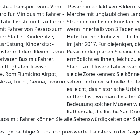
Pesaro
in kollektiven Bildern i
Marche mit unglaublichen Lan
Stränden und einer konstanten
wenn innerhalb von 3 Tagen e
Hotel für eine Ruhezeit - die I
im Jahr 2017. Für diejenigen, d
Pesaro oder planen Sie eine G
ermöglicht es Ihnen, leicht zu
Stadt Taxi. Unsere Fahrer wähl
sie die Zone kennen: Sie könn
sehen und über schnelle Rout
es leicht, das historische Urb
entfernt ist, wo man die alten
Bedeutung solcher Museen wie 
Kathedrale, die Kirche San Do
tos mit Fahrer können Sie alle Sehenswürdigkeiten der St
estigeträchtige Autos und preiswerte Transfers in der Geg