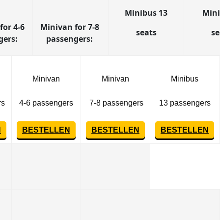
Minibus 13
Mini
for 4-6
Minivan for 7-8
seats
s
gers:
passengers:
Minivan
Minivan
Minibus
rs
4-6 passengers
7-8 passengers
13 passengers
N
BESTELLEN
BESTELLEN
BESTELLEN