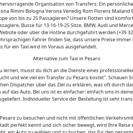
t hervorragende Organisation von Transfers: Ein persönlich
cona Rimini Bologna Verona Venedig Rom Florenz Mailand B
uppe von bis zu 25 Passagieren? Unsere Flotten sind komfor
assagiere, Busse für 13-16-19-25 Sitze. BMW, Audi und Merce
Website oder über die Hotline durchgeführt werden (+39 32
ehrsprachigen Fahrer finden Sie, dass unsere Preise immer
s für ein Taxi wird im Voraus ausgehandelt.
Alternative zum Taxi in Pesaro
 lernen, musst du dich an die Dienste eines professionell
cht und wie viel ein Transfer zu Pesaro kostet". Schauen 
hen Dispatcher über das Ziel zu erklären, was oft durch d
nn auf das Auto. Bei uns ist es einfacher: einfach sms in 
eliefert. Individueller Service der Bestellung ist sehr tra
saro zu besuchen und nicht mit öffentlichen Verkehrsmittel
 Stadt perfekt kennt und sich sicher bewegt, wird Ihre Reise
aubt, ein Auto zu wählen und zu buchen, das für den gesamte