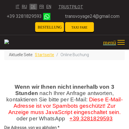
Sprache auswählen
IT
RU
DE
FR
EN
TRUSTPILOT
+39 3281829593
transvoyage24@gmail.com
BESTELLUNG
TAXI FARE
CALCULATOR
menü
Aktuelle Seite:
Startseite
Online Buchung
Wenn wir Ihnen nicht innerhalb von 3
Stunden
nach Ihrer Anfrage antworten,
kontaktieren Sie bitte per E-Mail:
Diese E-Mail-
Adresse ist vor Spambots geschützt! Zur
Anzeige muss JavaScript eingeschaltet sein.
oder per WhatsApp
+39 3281829593
Die Adresse, von wo abholen
*