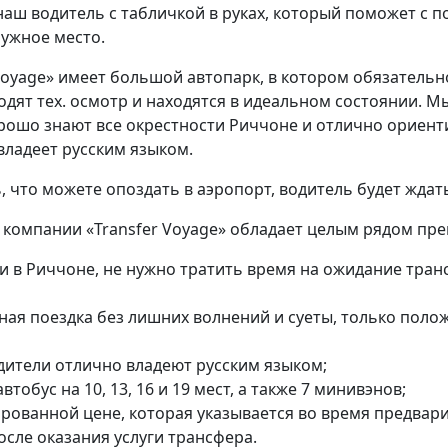
аш водитель с табличкой в руках, который поможет с по
нужное место.
Voyage» имеет большой автопарк, в котором обязательн
одят тех. осмотр и находятся в идеальном состоянии.
рошо знают все окрестности Риччоне и отлично ориент
владеет русским языком.
 что можете опоздать в аэропорт, водитель будет ждать
 компании «Transfer Voyage» обладает целым рядом пр
и в Риччоне, не нужно тратить время на ожидание тран
ая поездка без лишних волнений и суеты, только поло
дители отлично владеют русским языком;
тобус на 10, 13, 16 и 19 мест, а также 7 минивэнов;
рованной цене, которая указывается во время предвари
сле оказания услуги трансфера.