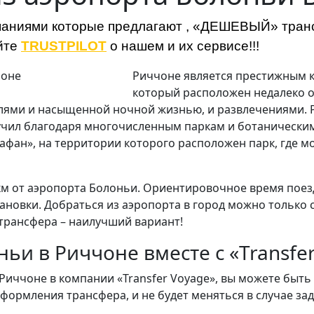
мпаниями которые предлагают , «ДЕШЕВЫЙ» транс
айте
TRUSTPILOT
о нашем и их сервисе!!!
Риччоне является престижным 
который расположен недалеко о
лями и насыщенной ночной жизнью, и развлечениями. 
учил благодаря многочисленным паркам и ботаническим
афан», на территории которого расположен парк, где м
м от аэропорта Болоньи. Ориентировочное время поезд
овки. Добраться из аэропорта в город можно только с
 трансфера – наилучший вариант!
ньи в Риччоне вместе с «Transfe
Риччоне в компании «Transfer Voyage», вы можете быть 
ормления трансфера, и не будет меняться в случае заде