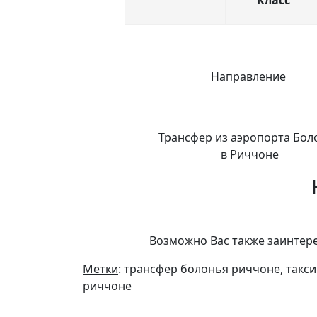
Класс
Направление
Трансфер из аэропорта Бол
в Риччоне
Возможно Вас также заинтер
Метки
: трансфер болонья риччоне, такс
риччоне