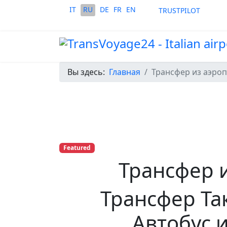
Выберите язык
IT
RU
DE
FR
EN
TRUSTPILOT
Вы здесь:
Главная
Трансфер из аэро
Featured
Трансфер 
Трансфер Та
Автобус 