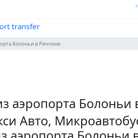
+
порта Болоньи в Риччоне
из аэропорта Болоньи
кси Авто, Микроавтобу
из аэропорта Болоньи 