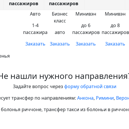
пассажиров
пассажиров
Авто
Бизнес
Минивэн
Минивэн
класс
1-4
до 6
до 8
пассажира
авто
пассажиров
пассажиров
Заказать
Заказать
Заказать
Заказать
онья
Не нашли нужного направления
Задайте вопрос через
форму обратной связи
есует трансфер по направлениям:
Анкона
,
Римини
,
Веро
и болонья риччоне, трансфер такси из болоньи в риччон