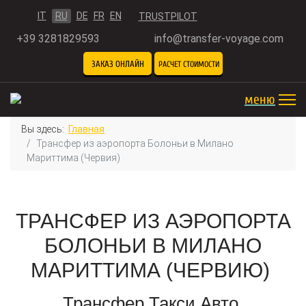
Выберите язык
IT
RU
DE
FR
EN
TRUSTPILOT
+39 3281829593
info@transfer-voyage.com
ЗАКАЗ ОНЛАЙН
РАСЧЕТ СТОИМОСТИ
меню
Вы здесь:
Главная
Трансфер из аэропорта Болоньи в Милано
Мариттима (Червия)
ТРАНСФЕР ИЗ АЭРОПОРТА
БОЛОНЬИ В МИЛАНО
МАРИТТИМА (ЧЕРВИЮ)
Трансфер Такси Авто,