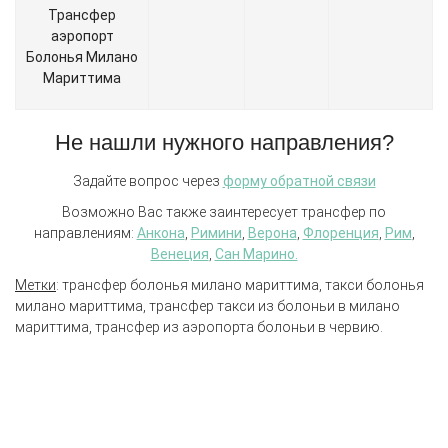
Трансфер
аэропорт
Болонья Милано
Мариттима
Не нашли нужного направления?
Задайте вопрос через
форму обратной связи
Возможно Вас также заинтересует трансфер по
направлениям:
Анкона
,
Римини
,
Верона
,
Флоренция
,
Рим
,
Венеция
,
Сан Марино.
Метки
: трансфер болонья милано мариттима, такси болонья
милано мариттима, трансфер такси из болоньи в милано
мариттима, трансфер из аэропорта болоньи в червию.