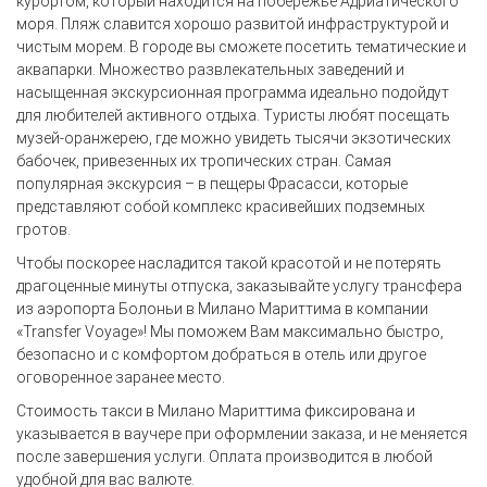
курортом, который находится на побережье Адриатического
моря. Пляж славится хорошо развитой инфраструктурой и
чистым морем. В городе вы сможете посетить тематические и
аквапарки. Множество развлекательных заведений и
насыщенная экскурсионная программа идеально подойдут
для любителей активного отдыха. Туристы любят посещать
музей-оранжерею, где можно увидеть тысячи экзотических
бабочек, привезенных их тропических стран. Самая
популярная экскурсия – в пещеры Фрасасси, которые
представляют собой комплекс красивейших подземных
гротов.
Чтобы поскорее насладится такой красотой и не потерять
драгоценные минуты отпуска, заказывайте услугу трансфера
из аэропорта Болоньи в Милано Мариттима в компании
«Transfer Voyage»! Мы поможем Вам максимально быстро,
безопасно и с комфортом добраться в отель или другое
оговоренное заранее место.
Стоимость такси в Милано Мариттима фиксирована и
указывается в ваучере при оформлении заказа, и не меняется
после завершения услуги. Оплата производится в любой
удобной для вас валюте.